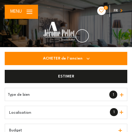
0
FR
MENU
ACHETER
de l'ancien
De l'ancien
ESTIMER
Type de bien
1
1
Localisation
Budget