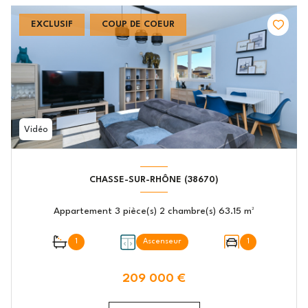
EXCLUSIF
COUP DE COEUR
Vidéo
CHASSE-SUR-RHÔNE (38670)
Appartement 3 pièce(s) 2 chambre(s) 63.15 m²
1
Ascenseur
1
209 000 €