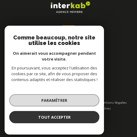
AVIS CLIENTS
Comme beaucoup, notre site
utilise les cookies
On aimerait vous accompagner pendant
votre visite.
En poursuivant, vous acceptez l'utilisation des
cookies par ce site, afin de vous proposer des
contenus adaptés et réaliser des statistiques !
© 2026 | Tous droits réservés
PARAMÉTRER
Nos partenaires
Nos honoraires
Mentions légales
Admin
Politique RGPD
Cookies
TOUT ACCEPTER
Réalisé par :