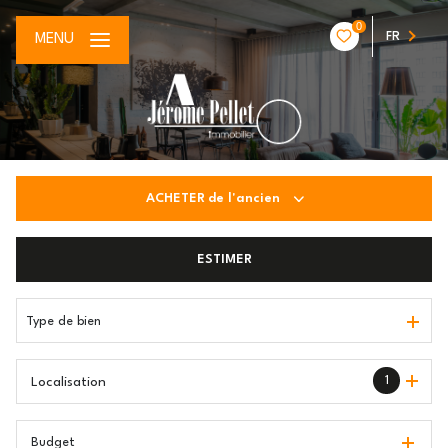
0
FR
MENU
ACHETER
de l'ancien
De l'ancien
ESTIMER
Type de bien
1
Localisation
Budget