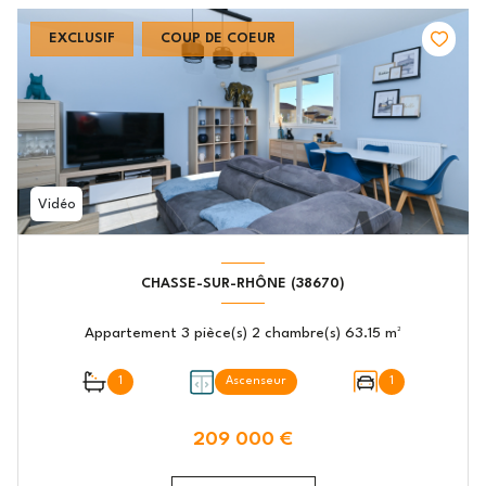
EXCLUSIF
COUP DE COEUR
Vidéo
CHASSE-SUR-RHÔNE (38670)
Appartement 3 pièce(s) 2 chambre(s) 63.15 m²
1
Ascenseur
1
209 000 €