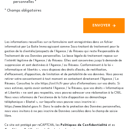
personnelles *
* Champs obligatoires
ENVOYER
Les informations recueillies sur ce formulaire sont enregistrées dans un fichier
informatisé par La Boite Immo agissant comme Sous-traitant du traitement pour la
gestion de la clientèle/prospects de l'Agence / du Réseau qui reste Responsable du
Traitement de vos Données personnelles. La base légale du traitement repose sur
l'intérêt légitime de l'Agence / du Réseau. Elles sont conservées jusqu'à demande de
suppression et sont destinées à l'Agence / au Réseau. Conformément à la loi «
informatique et libertés », vous disposez des droits d’accès, de rectification,
d’effacement, d’opposition, de limitation et de portabilité de vos données. Vous pouvez
retirer votre consentement à tout moment en contactant directement l’Agence / Le
Réseau. Consultez le site
https://cnil.fr/fr
pour plus d’informations sur vos droits. Si
vous estimez, après avoir contacté l'Agence / le Réseau, que vos droits « Informatique
et Libertés » ne sont pas respectés, vous pouvez adresser une réclamation à la CNIL.
Nous vous informons de l’existence de la liste d'opposition au démarchage
téléphonique « Bloctel », sur laquelle vous pouvez vous inscrire ici :
https://www.bloctel.gouv.fr
. Dans le cadre de la protection des Données personnelles,
nous vous invitons à ne pas inscrire de Données sensibles dans le champ de saisie
libre.
Ce site est protégé par reCAPTCHA, les
Politiques de Confidentialité
et es