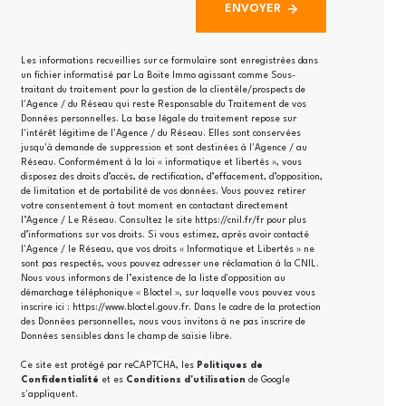
ENVOYER
Les informations recueillies sur ce formulaire sont enregistrées dans
un fichier informatisé par La Boite Immo agissant comme Sous-
traitant du traitement pour la gestion de la clientèle/prospects de
l'Agence / du Réseau qui reste Responsable du Traitement de vos
Données personnelles. La base légale du traitement repose sur
l'intérêt légitime de l'Agence / du Réseau. Elles sont conservées
jusqu'à demande de suppression et sont destinées à l'Agence / au
Réseau. Conformément à la loi « informatique et libertés », vous
disposez des droits d’accès, de rectification, d’effacement, d’opposition,
de limitation et de portabilité de vos données. Vous pouvez retirer
votre consentement à tout moment en contactant directement
l’Agence / Le Réseau. Consultez le site
https://cnil.fr/fr
pour plus
d’informations sur vos droits. Si vous estimez, après avoir contacté
l'Agence / le Réseau, que vos droits « Informatique et Libertés » ne
sont pas respectés, vous pouvez adresser une réclamation à la CNIL.
Nous vous informons de l’existence de la liste d'opposition au
démarchage téléphonique « Bloctel », sur laquelle vous pouvez vous
inscrire ici :
https://www.bloctel.gouv.fr
. Dans le cadre de la protection
des Données personnelles, nous vous invitons à ne pas inscrire de
Données sensibles dans le champ de saisie libre.
Ce site est protégé par reCAPTCHA, les
Politiques de
Confidentialité
et es
Conditions d'utilisation
de Google
s'appliquent.