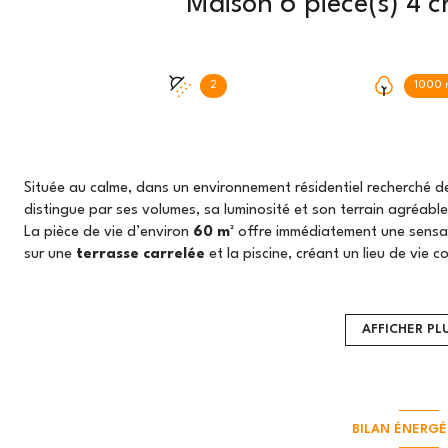
2
1000 
Située au calme, dans un environnement résidentiel recherché 
distingue par ses volumes, sa luminosité et son terrain agréable
La pièce de vie d’environ
60 m²
offre immédiatement une sensati
sur une
terrasse carrelée
et la piscine, créant un lieu de vie c
La maison dispose d’une
suite parentale
regroupant chambre, 
chambres
permettant d’accueillir famille, télétravail ou invités
Un vrai plus : une
pièce polyvalente de 28 m²
, parfaite pour 
AFFICHER PL
activité professionnelle à domicile.
Le jardin, agréable et bien entretenu, accueille une
piscine
, un
Les prestations techniques apportent confort et tranquillité :
BILAN ÉNERGÉ
- menuiseries PVC
,