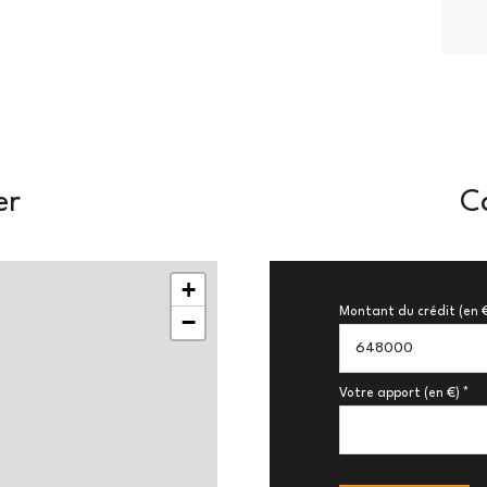
er
Ca
+
Montant du crédit (en 
−
Votre apport (en €) *