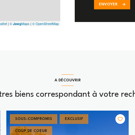
ENVOYER
aflet
|
©
Maps
|
© OpenStreetMap
Jawg
A DÉCOUVRIR
utres biens correspondant à votre rec
SOUS-COMPROMIS
EXCLUSIF
COUP DE COEUR