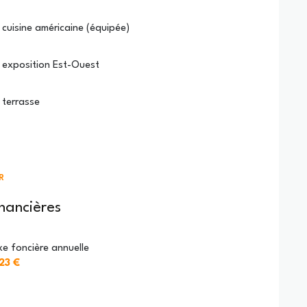
cuisine américaine (équipée)
exposition Est-Ouest
terrasse
R
inancières
e foncière annuelle
623 €