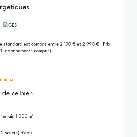
ergetiques
t électrique.
47
, cette maison offre un cadre de vie pratique, calme
 standard est compris entre 2 190 € et 2 990 € . Prix
23 (abonnements compris).
acieux sans étages
.
eur - Taxes Foncières : 1623 €
E BIEN
ion !
nosité et l’ambiance de cette maison. Une visite
 de ce bien
t disponibles sur le site
Géorisques
terrain 1 000 m²
2 salle(s) d'eau