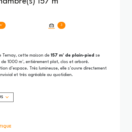
Maison 6 pièce(s) 4 chambre(s) 157 m²
m²
3
de Ternay, cette maison de
157 m² de plain-pied
se
 de 1000 m², entièrement plat, clos et arboré.
on d’espace. Très lumineuse, elle s’ouvre directement
onvivial et très agréable au quotidien.
salle d’eau et dressing, ainsi que
trois autres
 en toute sérénité.
une salle de jeux, un atelier, un espace créatif ou une
US
abri voiture, un atelier
et un
abri jardin
.
TIQUE