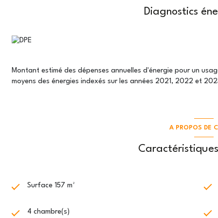
- chauffage au gaz
,
Diagnostics én
- DPE D
,
- installation électrique
sans aucune anomalie
,
- portail coulissant et portillon électriques,
- piscine 3x7, traitée par électrolyse au sel et sécurisée par vole
À proximité immédiate des
axes autoroutiers A7, A46 et A
Montant estimé des dépenses annuelles d'énergie pour un usage
et fonctionnel.
moyens des énergies indexés sur les années 2021, 2022 et 20
Idéal pour une famille ou ceux qui recherchent
un logement sp
Prix de vente : 648 000 € -
Honoraires agence charge vend
A PROPOS DE C
Et surtout : ne passez pas à côté de la vidéo de présentat
Elle vous permettra de découvrir pleinement les volumes, la lumi
Caractéristiques
indispensable avant même de vous déplacer.
Les informations sur les risques auxquels ce bien est exposé son
Surface 157 m²
4 chambre(s)