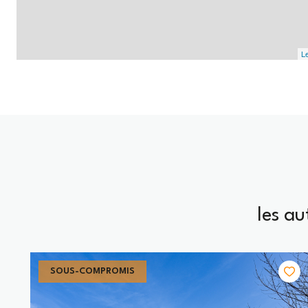
Le
les a
SOUS-COMPROMIS